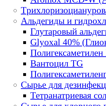
Tрихлоризоциануров
Альдегиды и гидрох
Глутаровый альде
Glyoxal 40% (Глио
Полигексаметилен
Вантоцил TG
Полигексаметилен
Сырье для дезинфек
Тетранатриевая со
Сырье для хлорного 