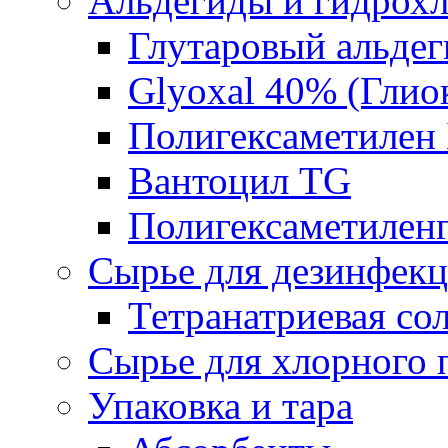
Альдегиды и гидрох
Глутаровый альде
Glyoxal 40% (Глио
Полигексаметилен
Вантоцил TG
Полигексаметилен
Сырье для дезинфек
Тетранатриевая со
Сырье для хлорного 
Упаковка и тара