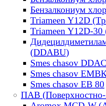
Бензалкониум хло
Triameen Y12D (Т
Triameen Y12D-30
Дидецилдиметилам
(DDABU)
Smes chasov DDAC
Smes chasov ЕМВК
Smes chasov ЕВ 80
ПАВ (Поверхностно-
Aromox MCD-W (А