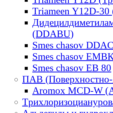
Triameen Y12D-30
Дидецилдиметилам
(DDABU)
Smes chasov DDAC
Smes chasov ЕМВК
Smes chasov ЕВ 80
ПАВ (Поверхностно-
Aromox MCD-W (А
Tрихлоризоциануров