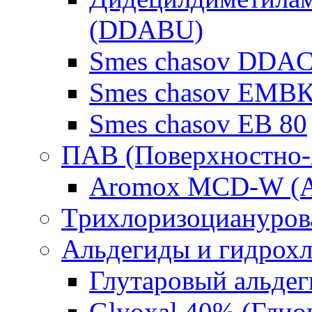
(DDABU)
Smes chasov DDAC
Smes chasov ЕМВК
Smes chasov ЕВ 80
ПАВ (Поверхностно-
Aromox MCD-W (А
Tрихлоризоциануров
Альдегиды и гидрох
Глутаровый альде
Glyoxal 40% (Глио