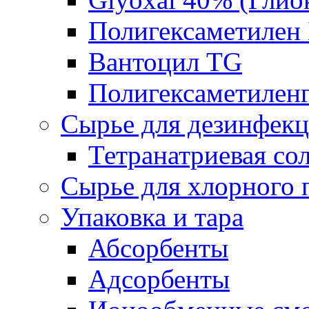
Полигексаметилен
Вантоцил TG
Полигексаметилен
Сырье для дезинфек
Тетранатриевая со
Сырье для хлорного 
Упаковка и тара
Абсорбенты
Адсорбенты