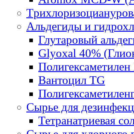
Tрихлоризоциануров
Альдегиды и гидрох
Глутаровый альде
Glyoxal 40% (Глио
Полигексаметилен
Вантоцил TG
Полигексаметилен
Сырье для дезинфек
Тетранатриевая со
Сырье для хлорного 