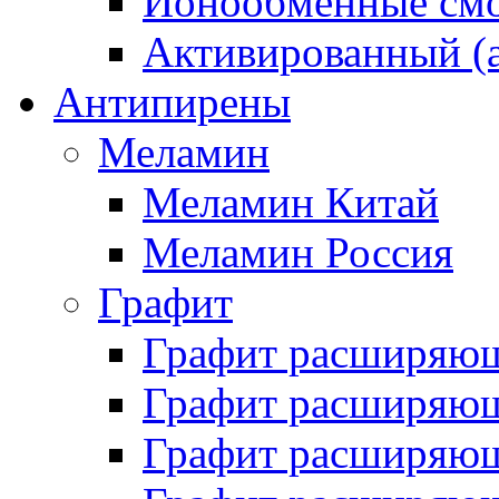
Ионообменные смо
Активированный (а
Антипирены
Меламин
Меламин Китай
Меламин Россия
Графит
Графит расширяю
Графит расширяющ
Графит расширяющ