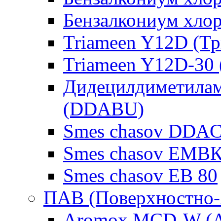
Бензалкониум хло
Triameen Y12D (Т
Triameen Y12D-30
Дидецилдиметилам
(DDABU)
Smes chasov DDAC
Smes chasov ЕМВК
Smes chasov ЕВ 80
ПАВ (Поверхностно-
Aromox MCD-W (А