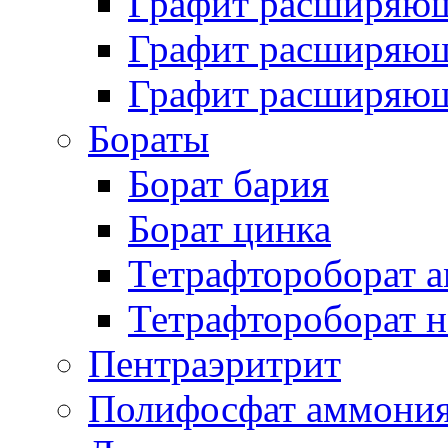
Графит расширяющ
Графит расширяющ
Графит расширяющ
Бораты
Борат бария
Борат цинка
Тетрафтороборат 
Тетрафтороборат н
Пентраэритрит
Полифосфат аммони