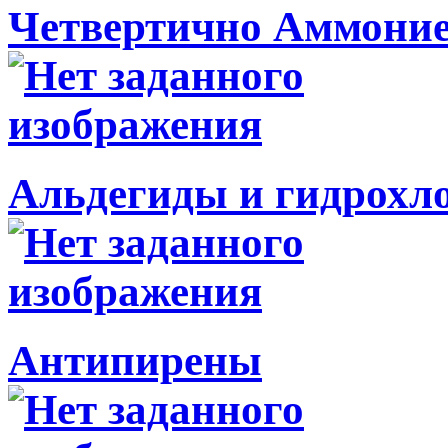
Четвертично Аммони
Альдегиды и гидрохл
Антипирены