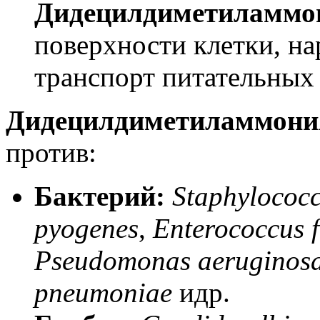
Дидецилдиметиламмо
поверхности клетки, н
транспорт питательных
Дидецилдиметиламмони
против:
Бактерий
:
Staphylococc
pyogenes
,
Enterococcus f
Pseudomonas aeruginos
pneumoniae
и
др
.