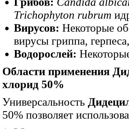
Грибов
:
Candida albica
Trichophyton rubrum
и
д
Вирусов:
Некоторые обо
вирусы гриппа, герпеса,
Водорослей:
Некоторые
Области применения Д
хлорид 50%
Универсальность
Дидеци
50% позволяет использова