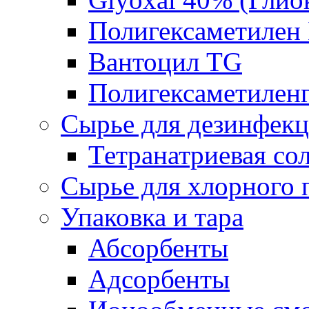
Полигексаметилен
Вантоцил TG
Полигексаметилен
Сырье для дезинфек
Тетранатриевая со
Сырье для хлорного 
Упаковка и тара
Абсорбенты
Адсорбенты