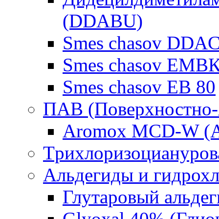
(DDABU)
Smes chasov DDAC
Smes chasov ЕМВК
Smes chasov ЕВ 80
ПАВ (Поверхностно-
Aromox MCD-W (А
Tрихлоризоциануров
Альдегиды и гидрох
Глутаровый альде
Glyoxal 40% (Глио