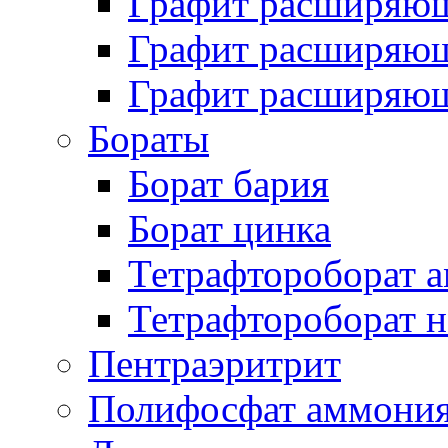
Графит расширяющ
Графит расширяющ
Графит расширяющ
Бораты
Борат бария
Борат цинка
Тетрафтороборат 
Тетрафтороборат н
Пентраэритрит
Полифосфат аммони