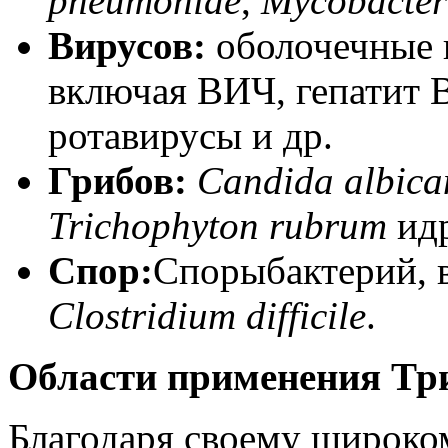
pneumoniae
,
Mycobacter
Вирусов:
оболочечные 
включая ВИЧ, гепатит В
ротавирусы и др.
Грибов
:
Candida albica
Trichophyton rubrum
и
д
Спор
:
Споры
бактерий
,
Clostridium difficile
.
Области применения Т
Благодаря своему широко