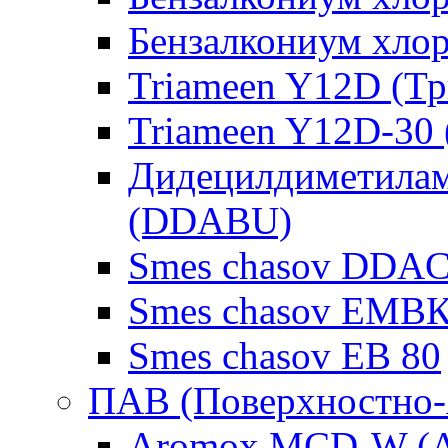
Бензалкониум хло
Triameen Y12D (Т
Triameen Y12D-30
Дидецилдиметилам
(DDABU)
Smes chasov DDAC
Smes chasov ЕМВК
Smes chasov ЕВ 80
ПАВ (Поверхностно-
Aromox MCD-W (А