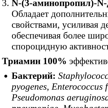
N-(3-аминопропил)-N-
Обладает дополнитель
свойствами, усиливая 
обеспечивая более широ
спороцидную активност
Триамин 100%
эффектив
Бактерий:
Staphylococc
pyogenes
,
Enterococcus f
Pseudomonas aeruginos