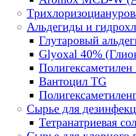
Tрихлоризоциануров
Альдегиды и гидрох
Глутаровый альде
Glyoxal 40% (Глио
Полигексаметилен
Вантоцил TG
Полигексаметилен
Сырье для дезинфек
Тетранатриевая со
Сырье для хлорного 