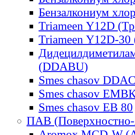
Бензалкониум хло
Triameen Y12D (Т
Triameen Y12D-30
Дидецилдиметилам
(DDABU)
Smes chasov DDAC
Smes chasov ЕМВК
Smes chasov ЕВ 80
ПАВ (Поверхностно-
Aromox MCD-W (А