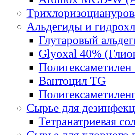
Tрихлоризоциануров
Альдегиды и гидрох
Глутаровый альде
Glyoxal 40% (Глио
Полигексаметилен
Вантоцил TG
Полигексаметилен
Сырье для дезинфек
Тетранатриевая со
Сырье для хлорного 