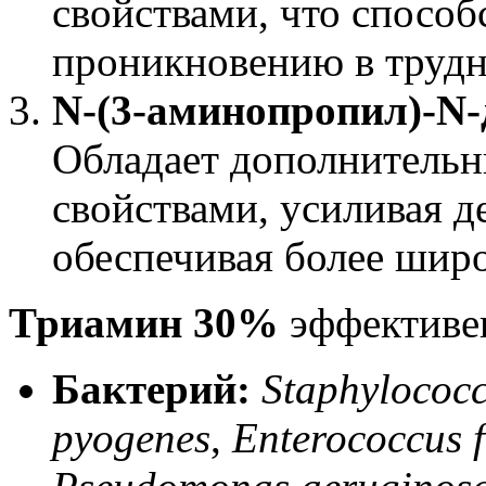
свойствами, что способ
проникновению в трудн
N-(3-аминопропил)-N-
Обладает дополнитель
свойствами, усиливая 
обеспечивая более широ
Триамин 30%
эффективен
Бактерий:
Staphylococc
pyogenes
,
Enterococcus f