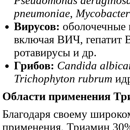
Pseudomonas aeruginos
pneumoniae
,
Mycobacter
Вирусов:
оболочечные 
включая ВИЧ, гепатит В
ротавирусы и др.
Грибов
:
Candida albica
Trichophyton rubrum
и
д
Области применения Т
Благодаря своему широком
применения, Триамин 30%