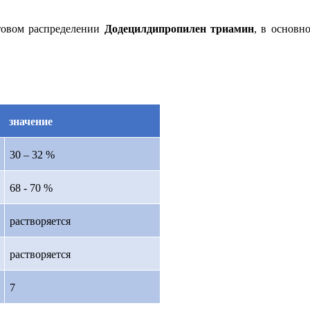
етовом распределении
Додецилдипропилен триамин
, в основн
значение
30 – 32 %
68 - 70 %
растворяется
растворяется
7