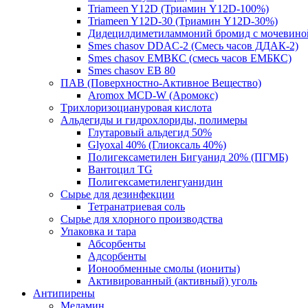
Triameen Y12D (Триамин Y12D-100%)
Triameen Y12D-30 (Триамин Y12D-30%)
Дидецилдиметиламмоний бромид с мочевин
Smes chasov DDAC-2 (Смесь часов ДДАК-2)
Smes chasov ЕМВКС (смесь часов ЕМБКС)
Smes chasov ЕВ 80
ПАВ (Поверхностно-Активное Вещество)
Aromox MCD-W (Аромокс)
Tрихлоризоциануровая кислота
Альдегиды и гидрохлориды, полимеры
Глутаровый альдегид 50%
Glyoxal 40% (Глиоксаль 40%)
Полигексаметилен Бигуанид 20% (ПГМБ)
Вантоцил TG
Полигексаметиленгуанидин
Сырье для дезинфекции
Тетранатриевая соль
Сырье для хлорного производства
Упаковка и тара
Абсорбенты
Адсорбенты
Ионообменные смолы (иониты)
Активированный (активный) уголь
Антипирены
Меламин