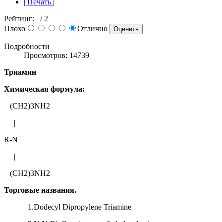
| Печать |
Рейтинг:
/ 2
Плохо
Отлично
Подробности
Просмотров: 14739
Триамин
Химическая формула:
(CH2)3NH2
|
R-N
|
(CH2)3NH2
Торговые названия.
1.Dodecyl Dipropylene Triamine