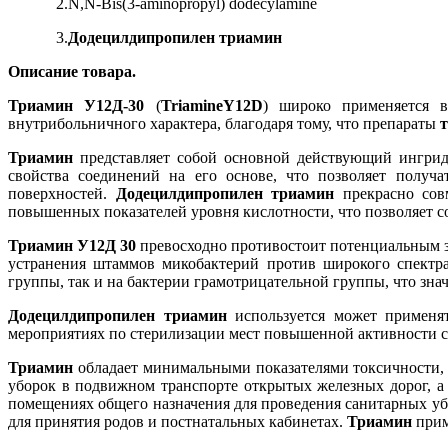
2.N,N-Bis(3-aminopropyl) dodecylamine
3.
Додецилдипропилен триамин
Описание товара.
Триамин
У12Д-30
(
Triamine
Y
12
D
) широко применяется 
внутрибольничного характера, благодаря тому, что препараты
Триамин
представляет собой основной действующий ингрид
свойства соединений на его основе, что позволяет полу
поверхностей.
Додецилдипропилен триамин
прекрасно сов
повышенных показателей уровня кислотности, что позволяет со
Триамин
У12Д 30
превосходно противостоит потенциальным за
устранения штаммов микобактерий против широкого спектра
группы, так и на бактерии грамотрицательной группы, что зн
Додецилдипропилен триамин
используется может применят
мероприятиях по стерилизации мест повышенной активности с
Триамин
обладает минимальными показателями токсичности, 
уборок в подвижном транспорте открытых железных дорог, а
помещениях общего назначения для проведения санитарных уб
для принятия родов и постнатальных кабинетах.
Триамин
прим