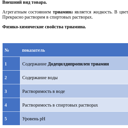
Внешний вид товара.
Агрегатным состоянием
триамин
а является жидкость. В цв
Прекрасно растворим в спиртовых растворах.
Физико-химические свойства триамина.
№
показатель
1
Содержание
Додецилдипропилен триамин
2
Содержание воды
3
Растворимость в воде
4
Растворимость в спиртовых растворах
5
Уровень рН