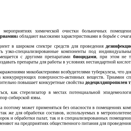
в мероприятиях химической очистки больничных помещен
триамин
а обладают высокими характеристиками в борьбе с очаг
иент в широком спектре средств для проведения
дезинфекци
чать узко-специализированные компоненты под индивидуаль
мещается с другими препаратами
биоцидами
, при этом не 
здавать препараты для работы в условиях нестандартной кислот
ражениями микобактериями возбудителями туберкулеза, что док
 конкурирующих поверхносто-активных веществ. Триамин спо
ачительно повышает конкуретные свойства
додецилдипропилен 
ься, как стерелизатор в местах потенциальной эпидемеолог
пор сибирской язвы.
а поэтому может применяться без опасности в помещениях комм
 так же для обработки составов, используемых в метрополите
орок и обработки палат, так и в специализированных помещени
еняют на предприятиях общественного питания для проведения