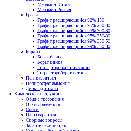
Меламин Китай
Меламин Россия
Графит
Графит расширяющийся 92% 150
Графит расширяющийся 95% 250-80
Графит расширяющийся 95% 300-80
Графит расширяющийся 95% 350-80
Графит расширяющийся 99% 350-50
Графит расширяющийся 99% 350-80
Бораты
Борат бария
Борат цинка
Тетрафтороборат аммония
Тетрафтороборат натрия
Пентраэритрит
Полифосфат аммония
Диоксид титана
Химическая продукция
Общие требования
Ответственность
Сроки
Наша гарантия
Спорные вопросы
Задайте свой вопрос
Сырье для бытовой химии