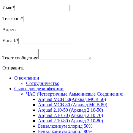
Имя:
*
Телефон:
*
Адрес:
Е-mail:
*
Текст сообщения:
Отправить
О компании
Сотрудничество
Сырье для дезинфекции
ЧАС (Четвертичные Аммониевые Соединения)
Arquad MCB 50(Арквад МСВ 50)
Arquad MCB 80 (Арквад МСВ 80)
Arquad 2.10-50 (Арквад 2.10-50)
Arquad 2.10-70 (Арквад 2.10-70)
Arquad 2.10-80 (Арквад 2.10-80)
Бензалкониум хлорид 50%
Бензалкониум хлорид 80%