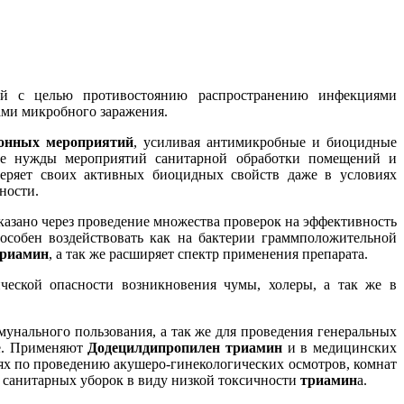
ий с целью противостоянию распространению инфекциями
ами микробного заражения.
онных мероприятий
, усиливая антимикробные и биоцидные
ные нужды мероприятий санитарной обработки помещений и
теряет своих активных биоцидных свойств даже в условиях
ности.
азано через проведение множества проверок на эффективность
собен воздействовать как на бактерии граммположительной
триамин
, а так же расширяет спектр применения препарата.
ической опасности возникновения чумы, холеры, а так же в
унального пользования, а так же для проведения генеральных
не. Применяют
Додецилдипропилен триамин
и в медицинских
ях по проведению акушеро-гинекологических осмотров, комнат
 санитарных уборок в виду низкой токсичности
триамин
а.