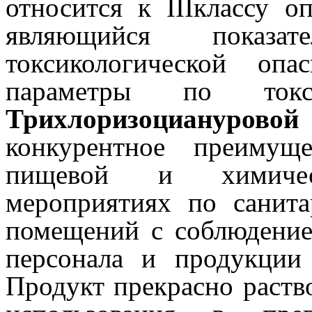
относится к
III
классу о
являющийся показа
токсикологической опа
параметры по токс
Трихлоризоциануро
конкурентное преимущ
пищевой и химиче
мероприятиях по санит
помещений с соблюдение
персонала и продукции 
Продукт прекрасно раств