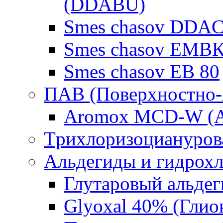
(DDABU)
Smes chasov DDAC
Smes chasov ЕМВК
Smes chasov ЕВ 80
ПАВ (Поверхностно-
Aromox MCD-W (А
Tрихлоризоциануров
Альдегиды и гидрох
Глутаровый альде
Glyoxal 40% (Глио