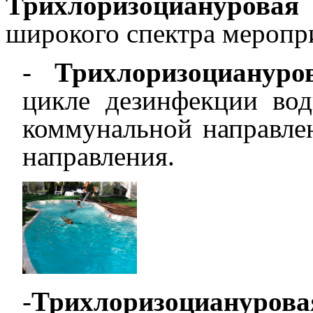
Трихлоризоциануровая
широкого спектра меропр
-
Трихлоризоциануро
цикле дезинфекции во
коммунальной направлен
направления.
-
Трихлоризоцианур