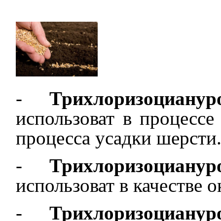
-
Трихлоризоциану
использоват
в процессе 
процесса усадки шерсти
-
Трихлоризоциану
использоват
в качестве о
-
Трихлоризоциану