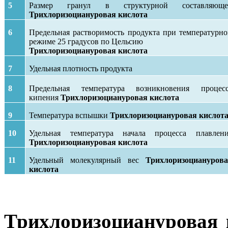
5
Размер гранул в структурной составляюще
Трихлоризоциануровая кислота
6
Предельная растворимость продукта при температурн
режиме 25 градусов по Цельсию
Трихлоризоциануровая кислота
7
Удельная плотность продукта
8
Предельная температура возникновения процесс
кипения
Трихлоризоциануровая кислота
9
Температура вспышки
Трихлоризоциануровая кислот
10
Удельная температура начала процесса плавлен
Трихлоризоциануровая кислота
11
Удельный молекулярный вес
Трихлоризоциануров
кислота
Трихлоризоциануровая 