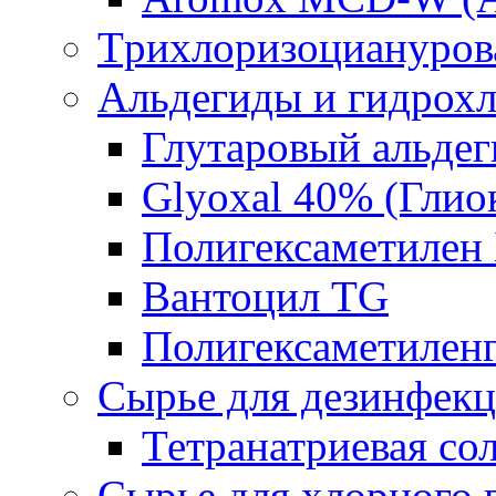
Tрихлоризоциануров
Альдегиды и гидрох
Глутаровый альде
Glyoxal 40% (Глио
Полигексаметилен
Вантоцил TG
Полигексаметилен
Сырье для дезинфек
Тетранатриевая со
Сырье для хлорного 