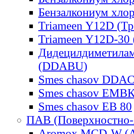
Бензалкониум хло
Triameen Y12D (Т
Triameen Y12D-30
Дидецилдиметилам
(DDABU)
Smes chasov DDAC
Smes chasov ЕМВК
Smes chasov ЕВ 80
ПАВ (Поверхностно-
Aromox MCD-W (А